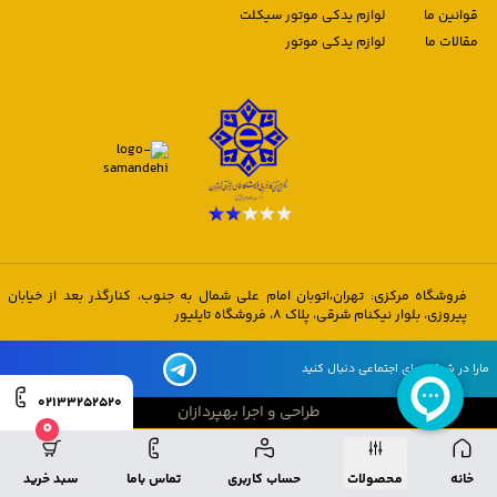
قوانین ما
لوازم یدکی موتور سیکلت
مقالات ما
لوازم یدکی موتور
فروشگاه مرکزی: تهران،اتوبان امام علی شمال به جنوب، کنارگذر بعد از خیابان
پیروزی، بلوار نیکنام شرقی، پلاک 8، فروشگاه تایلیور
مارا در شبکه های اجتماعی دنبال کنید
02133252520
طراحی و اجرا بهپردازان
0
طراحی و اجرا بهپردازان
خانه
محصولات
حساب کاربری
تماس باما
سبد خرید