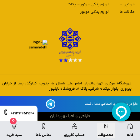
قوانین ما
لوازم یدکی موتور سیکلت
مقالات ما
لوازم یدکی موتور
فروشگاه مرکزی: تهران،اتوبان امام علی شمال به جنوب، کنارگذر بعد از خیابان
پیروزی، بلوار نیکنام شرقی، پلاک 8، فروشگاه تایلیور
مارا در شبکه های اجتماعی دنبال کنید
02133252520
طراحی و اجرا بهپردازان
0
طراحی و اجرا بهپردازان
خانه
محصولات
حساب کاربری
تماس باما
سبد خرید