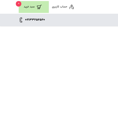
0
حساب کاربری
سبد خرید
02133252520