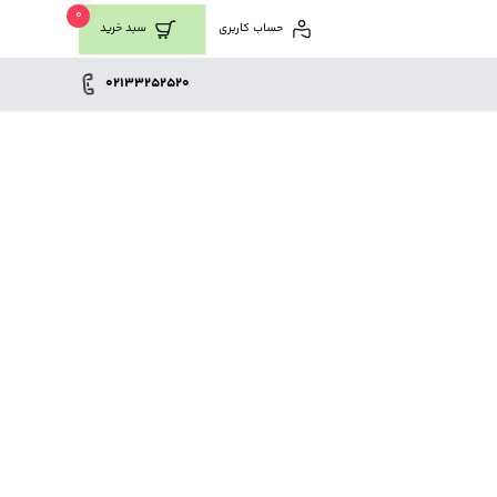
0
حساب کاربری
سبد خرید
02133252520