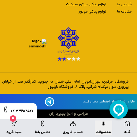
قوانین ما
لوازم یدکی موتور سیکلت
مقالات ما
لوازم یدکی موتور
فروشگاه مرکزی: تهران،اتوبان امام علی شمال به جنوب، کنارگذر بعد از خیابان
پیروزی، بلوار نیکنام شرقی، پلاک 8، فروشگاه تایلیور
مارا در شبکه های اجتماعی دنبال کنید
02133252520
طراحی و اجرا بهپردازان
0
طراحی و اجرا بهپردازان
خانه
محصولات
حساب کاربری
تماس باما
سبد خرید