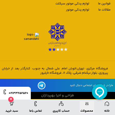
قوانین ما
لوازم یدکی موتور سیکلت
مقالات ما
لوازم یدکی موتور
فروشگاه مرکزی: تهران،اتوبان امام علی شمال به جنوب، کنارگذر بعد از خیابان
پیروزی، بلوار نیکنام شرقی، پلاک 8، فروشگاه تایلیور
مارا در شبکه های اجتماعی دنبال کنید
02133252520
طراحی و اجرا بهپردازان
0
طراحی و اجرا بهپردازان
خانه
محصولات
حساب کاربری
تماس باما
سبد خرید