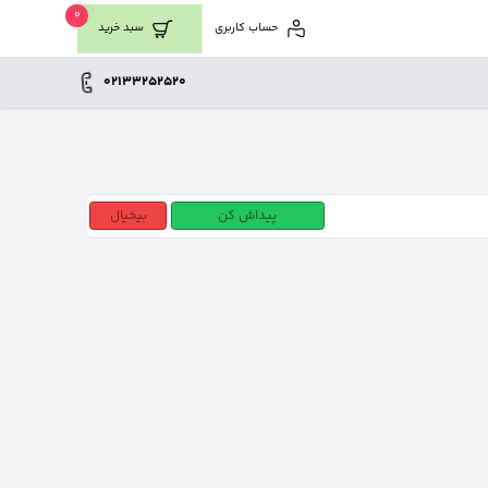
0
حساب کاربری
سبد خرید
02133252520
پیداش کن
بیخیال