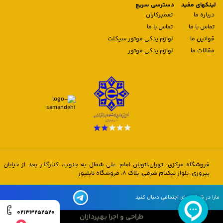
لینکهای مفید
دسترسی سریع
درباره ما
تعمیرکاران
تماس با ما
تماس با ما
قوانین ما
لوازم یدکی موتور سیکلت
مقالات ما
لوازم یدکی موتور
فروشگاه مرکزی: تهران،اتوبان امام علی شمال به جنوب، کنارگذر بعد از خیابان
پیروزی، بلوار نیکنام شرقی، پلاک 8، فروشگاه تایلیور
مارا در شبکه های اجتماعی دنبال کنید
02133252520
طراحی و اجرا بهپردازان