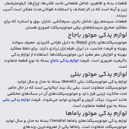
قطعات بدنه و ظاهری: شامل قطعاتی مانند فلاپ‌ها، چراغ‌ها، کیلومترشمار،
زین و آینه است که در اثر تصادف یا استفاده طولانی‌مدت ممکن است آسیب
ببینند.
قطعات سیستم برق: شامل باتری، سیم‌کشی، شارژر، بوق و استارت که برای
عملکرد صحیح سیستم‌های برقی موتورسیکلت ضروری هستن
لوازم یدکی موتور باجاج
موتورسیکلت‌های باجاج (Bajaj) به دلیل طراحی کاربردی، مصرف سوخت
بهینه و قیمت مناسب، در ایران طرفداران زیادی دارند. برای حفظ عملکرد
بهینه و افزایش عمر مفید این موتورسیکلت‌ها، استفاده از لوازم یدکی
باکیفیت ضروری است. قیمت
لوازم یدکی باجاج
بسته به نوع قطعه متفاوت
است.
لوازم یدکی موتور بنلی
لوازم یدکی موتورسیکلت بنلی (Benelli) بسته به مدل و سال تولید
موتورسیکلت متفاوت است. بنلی یک برند ایتالیایی است که در حال حاضر
تحت مالکیت چینی قرار دارد و موتورسیکلت‌های آن در سبک‌های مختلفی
مانند اسپرت، نِیکد، کروزر و آفرودی تولید می‌شوند. قیمت
لوازم یدکی بنلی
بسته به نوع قطعه متفاوت است.
لوازم یدکی موتور یاماها
لوازم یدکی موتورسیکلت‌های یاماها (Yamaha) بسته به مدل و سال تولید
موتورسیکلت متفاوت است. یاماها یکی از معروف‌ترین برندهای