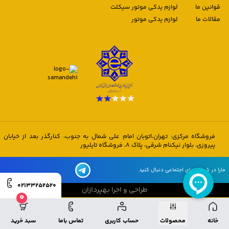
قوانین ما
لوازم یدکی موتور سیکلت
مقالات ما
لوازم یدکی موتور
فروشگاه مرکزی: تهران،اتوبان امام علی شمال به جنوب، کنارگذر بعد از خیابان
پیروزی، بلوار نیکنام شرقی، پلاک 8، فروشگاه تایلیور
مارا در شبکه های اجتماعی دنبال کنید
02133252520
طراحی و اجرا بهپردازان
0
طراحی و اجرا بهپردازان
خانه
محصولات
حساب کاربری
تماس باما
سبد خرید