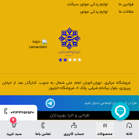
قوانین ما
لوازم یدکی موتور سیکلت
مقالات ما
لوازم یدکی موتور
فروشگاه مرکزی: تهران،اتوبان امام علی شمال به جنوب، کنارگذر بعد از خیابان
پیروزی، بلوار نیکنام شرقی، پلاک 8، فروشگاه تایلیور
مارا در شبکه های اجتماعی دنبال کنید
02133252520
طراحی و اجرا بهپردازان
0
طراحی و اجرا بهپردازان
خانه
محصولات
حساب کاربری
تماس باما
سبد خرید