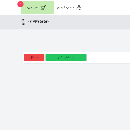
0
حساب کاربری
سبد خرید
02133252520
پیداش کن
بیخیال