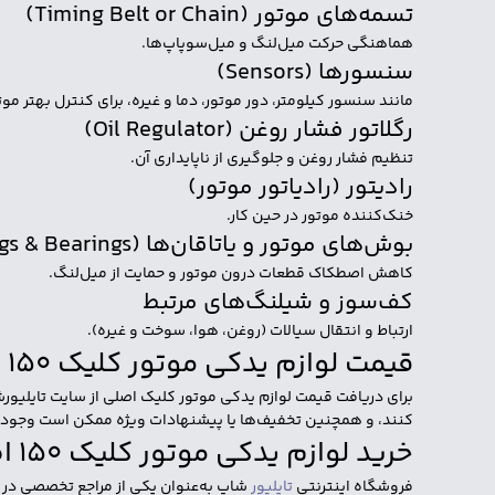
تسمه‌های موتور (Timing Belt or Chain)
هماهنگی حرکت میل‌لنگ و میل‌سوپاپ‌ها.
سنسورها (Sensors)
مانند سنسور کیلومتر، دور موتور، دما و غیره، برای کنترل بهتر موت
رگلاتور فشار روغن (Oil Regulator)
تنظیم فشار روغن و جلوگیری از ناپایداری آن.
رادیتور (رادیاتور موتور)
خنک‌کننده موتور در حین کار.
بوش‌های موتور و یاتاقان‌ها (Bushings & Bearings)
کاهش اصطکاک قطعات درون موتور و حمایت از میل‌لنگ.
کف‌سوز و شیلنگ‌های مرتبط
ارتباط و انتقال سیالات (روغن، هوا، سوخت و غیره).
قیمت لوازم یدکی موتور کلیک 150 اصلی
برای دریافت قیمت لوازم یدکی موتور کلیک اصلی از سایت تایلیور
کنند، و همچنین تخفیف‌ها یا پیشنهادات ویژه ممکن است وجود 
خرید لوازم یدکی موتور کلیک 150 اصلی از تایلیور شاپ
فروشگاه اینترنتی
تایلیور
شاپ به‌عنوان یکی از مراجع تخصصی در تأ