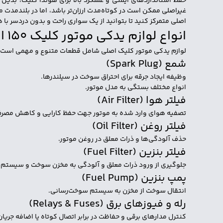
حفظ استانداردهای ایمنی و عملکرد بالا برای هوندا کلیک، بدین
غیراصلی ممکن است در کوتاه‌مدت ارزان‌تر باشد، اما در بلندمدت م
اصلی متمرکز کنید تا بتوانید از یک سواری راحت و بدون دردسر با
انواع لوازم یدکی موتور کلیک 150 اصلی
لوازم یدکی موتور کلیک اصلی شامل قطعات متنوع و مهمی است که نق
شمع (Spark Plug)
وظیفه ایجاد جرقه برای احتراق سوخت در سیلندرها.
انواع مختلف بستگی به مدل موتور.
فیلتر هوا (Air Filter)
تصفیه هوای وارد شده به موتور جهت حفظ کارایی و کاهش مص
فیلتر روغن (Oil Filter)
حذف آلودگی‌ها و ذرات معلق در روغن موتور.
فیلتر بنزین (Fuel Filter)
جلوگیری از ورود ذرات معلق و آلودگی به مخزن سوخت و سیستم ان
پمپ بنزین (Fuel Pump)
انتقال سوخت از مخزن به سیستم سوخت‌رسانی.
رله و فیوزهای برق (Relays & Fuses)
کنترل مدارهای برقی و حفاظت در برابر اتصال کوتاه یا اضافه جریان