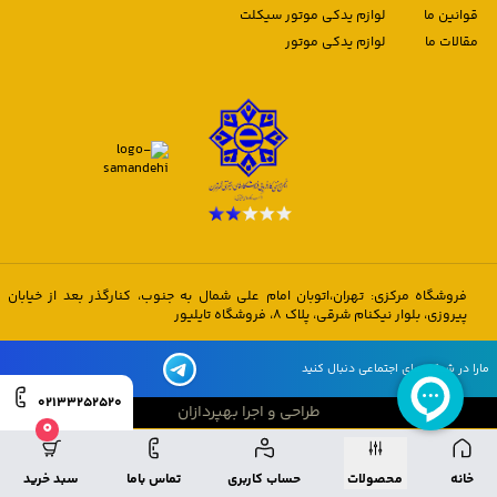
قوانین ما
لوازم یدکی موتور سیکلت
مقالات ما
لوازم یدکی موتور
فروشگاه مرکزی: تهران،اتوبان امام علی شمال به جنوب، کنارگذر بعد از خیابان
پیروزی، بلوار نیکنام شرقی، پلاک 8، فروشگاه تایلیور
مارا در شبکه های اجتماعی دنبال کنید
02133252520
طراحی و اجرا بهپردازان
0
طراحی و اجرا بهپردازان
خانه
محصولات
حساب کاربری
تماس باما
سبد خرید