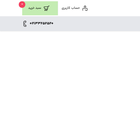
0
حساب کاربری
سبد خرید
02133252520