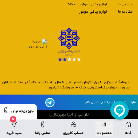
قوانین ما
لوازم یدکی موتور سیکلت
مقالات ما
لوازم یدکی موتور
فروشگاه مرکزی: تهران،اتوبان امام علی شمال به جنوب، کنارگذر بعد از خیابان
پیروزی، بلوار نیکنام شرقی، پلاک 8، فروشگاه تایلیور
مارا در شبکه های اجتماعی دنبال کنید
02133252520
طراحی و اجرا بهپردازان
0
طراحی و اجرا بهپردازان
خانه
محصولات
حساب کاربری
تماس باما
سبد خرید