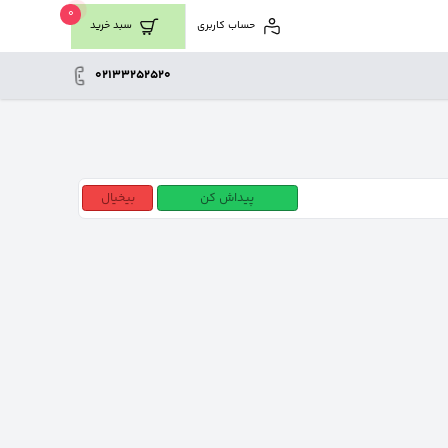
0
حساب کاربری
سبد خرید
02133252520
پیداش کن
بیخیال